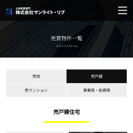
売買物件一覧
Article list for sale
売地
売戸建
売マンション
事業用・投資用
売戸建住宅