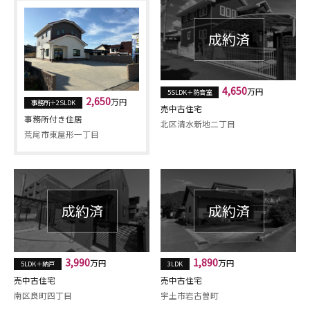
4,650
万円
5SLDK＋防音室
2,650
万円
事務所＋2SLDK
売中古住宅
事務所付き住居
北区清水新地二丁目
荒尾市東屋形一丁目
3,990
1,890
万円
万円
5LDK＋納戸
3LDK
売中古住宅
売中古住宅
南区良町四丁目
宇土市岩古曽町