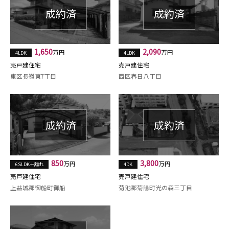
1,650
2,090
万円
万円
4LDK
4LDK
売戸建住宅
売戸建住宅
東区長嶺東7丁目
西区春日八丁目
850
3,800
万円
万円
6SLDK＋離れ
4DK
売戸建住宅
売戸建住宅
上益城郡御船町御船
菊池郡菊陽町光の森三丁目