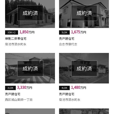
1,850
1,675
万円
万円
3DK×2
5LDK
棟割二世帯住宅
売戸建住宅
菊池市泗水町永
合志市御代志
3,330
1,480
万円
万円
3LDK
4LDK
売戸建住宅
売戸建住宅
西区城山薬師一丁目
菊池市泗水町永